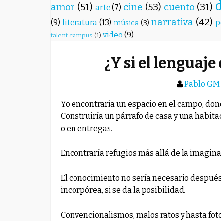
amor
(51)
cine
(53)
cuento
(31)
arte
(7)
narrativa
(42)
(9)
literatura
(13)
p
música
(3)
video
(9)
talent campus
(1)
¿Y si el lenguaje
Pablo GM
Yo encontraría un espacio en el campo, dond
Construiría un párrafo de casa y una habita
o en entregas.
Encontraría refugios más allá de la imaginaci
El conocimiento no sería necesario después
incorpórea, si se da la posibilidad.
Convencionalismos, malos ratos y hasta fot