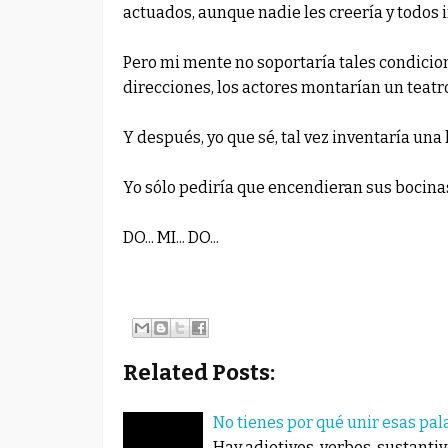
actuados, aunque nadie les creería y todos ir
Pero mi mente no soportaría tales condicione
direcciones, los actores montarían un teat
Y después, yo que sé, tal vez inventaría una h
Yo sólo pediría que encendieran sus bocina
DO... MI... DO...
Related Posts:
No tienes por qué unir esas pala
Hay adjetivos, verbos, sustanti