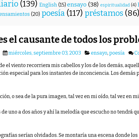
diario
(139)
ensayo
(38)
English
(15)
espiritualidad
(4)
poesía
(117)
préstamos
(86
ensamientos
(20)
 es el causante de todos los prob
miércoles, septiembre 03, 2003
ensayo
,
poesía
C
e el viento recorriera mis cabellos y los de los demás, aque
ción especial para los instantes de inconciencia. Los demás p
ón, o sea de la pura imagen, tal vez en mi oído, tal vez en mi
 de uno a dos años y ahí la melodía que escucho no tendrá 
ografías serían olvidados. Se montaría una escena donde los