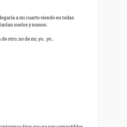
Llegaría a mi cuarto viendo en todas
ñarían suelos y manos.
 otro, no de mi, yo... yo...
, sintagmas fijos que no son compatibles