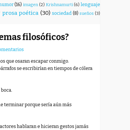
humor
(16)
lenguaje
imagen
(2)
Krishnamurti
(6)
)
prosa poética
(30)
sociedad
(8)
sueños
(3)
lemas filosóficos?
omentarios
llos que osaran escapar conmigo.
árrafos se escribirían en tiempos de cólera
 boca.
que terminar porque sería aún más
 actores hablaran e hicieran gestos jamás