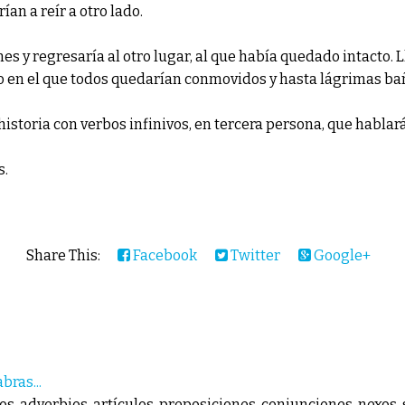
ían a reír a otro lado.
s y regresaría al otro lugar, al que había quedado intacto. 
ro en el que todos quedarían conmovidos y hasta lágrimas ba
istoria con verbos infinivos, en tercera persona, que hablará de
s.
Share This:
Facebook
Twitter
Google+
bras...
vos, adverbios, artículos, preposiciones, conjunciones, nexos