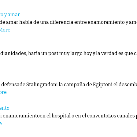
to y amar
te de amar habla de una diferencia entre enamoramiento y 
More
tidianidades, haría un post muy largo hoy y la verdad es que 
a defensade Stalingradoni la campaña de Egiptoni el desemba
ore
ento
mi enamoramientoen el hospital o en el conventoLos canales 
e