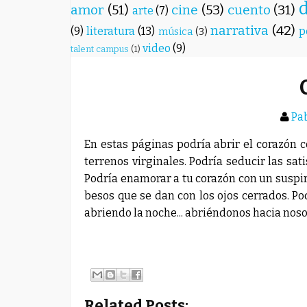
amor
(51)
cine
(53)
cuento
(31)
arte
(7)
narrativa
(42)
(9)
literatura
(13)
p
música
(3)
video
(9)
talent campus
(1)
Pa
En estas páginas podría abrir el corazón 
terrenos virginales. Podría seducir las sat
Podría enamorar a tu corazón con un suspiro
besos que se dan con los ojos cerrados. Po
abriendo la noche... abriéndonos hacia noso
Related Posts: