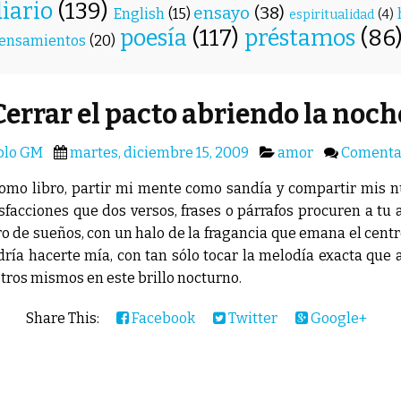
diario
(139)
ensayo
(38)
English
(15)
espiritualidad
(4)
poesía
(117)
préstamos
(86
ensamientos
(20)
Cerrar el pacto abriendo la noch
blo GM
martes, diciembre 15, 2009
amor
Comenta
como libro, partir mi mente como sandía y compartir mis 
isfacciones que dos versos, frases o párrafos procuren a tu 
 de sueños, con un halo de la fragancia que emana el centro
dría hacerte mía, con tan sólo tocar la melodía exacta que 
tros mismos en este brillo nocturno.
Share This:
Facebook
Twitter
Google+