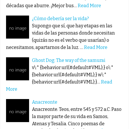
décadas que aburre. ¡Mejor bus…
Read More
¿Cómo debería ser la vida?
Supongo que sí, que hay etapas en las
vidas de las personas donde necesitan
(quizás no es el verbo que usarían) o
necesitamos, apartarnos de la luz. …
Read More
Ghost Dog: The way of the samurai
v\:* {behavior:url(#default#VML);} o\:*
{behavior:url(#default#VML);} w\:*
{behavior:url(#default#VML);}…
Read
More
Anacreonte
Anacreonte. Teos, entre 545 y 572 a.C. Paso
la mayor parte de su vida en Samos,
Atenas y Tesalia. Cinco poemas de