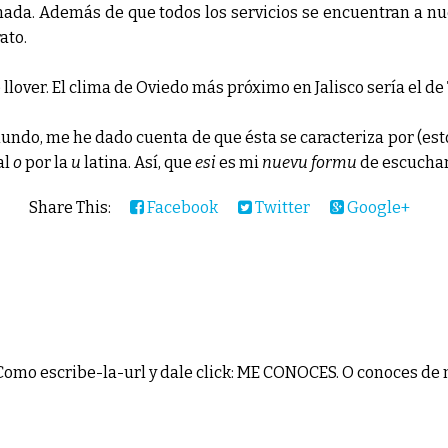
a nada. Además de que todos los servicios se encuentran a nu
ato.
llover. El clima de Oviedo más próximo en Jalisco sería el de 
ndo, me he dado cuenta de que ésta se caracteriza por (es
al
o
por la
u
latina. Así, que
esi
es mi
nuevu
formu
de escuchar 
Share This:
Facebook
Twitter
Google+
Como escribe-la-url y dale click: ME CONOCES. O conoces de 