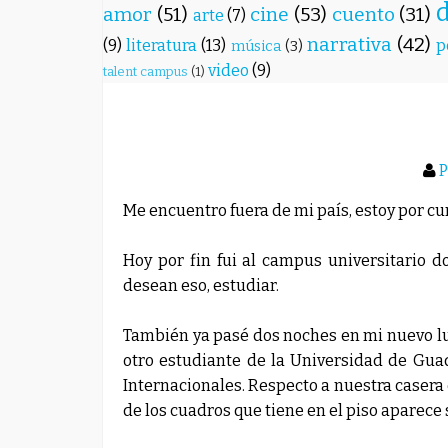
amor
(51)
cine
(53)
cuento
(31)
arte
(7)
narrativa
(42)
(9)
literatura
(13)
p
música
(3)
video
(9)
talent campus
(1)
P
Me encuentro fuera de mi país, estoy por c
Hoy por fin fui al campus universitario 
desean eso, estudiar.
También ya pasé dos noches en mi nuevo l
otro estudiante de la Universidad de Guad
Internacionales. Respecto a nuestra caser
de los cuadros que tiene en el piso aparece