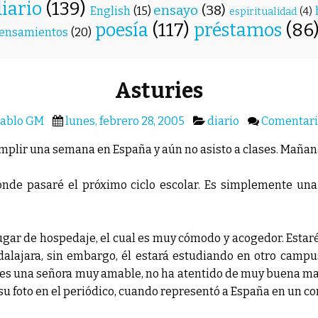
diario
(139)
ensayo
(38)
English
(15)
espiritualidad
(4)
poesía
(117)
préstamos
(86
ensamientos
(20)
Asturies
ablo GM
lunes, febrero 28, 2005
diario
Comentari
umplir una semana en España y aún no asisto a clases. Maña
donde pasaré el próximo ciclo escolar. Es simplemente una
ugar de hospedaje, el cual es muy cómodo y acogedor. Esta
alajara, sin embargo, él estará estudiando en otro campus
a es una señora muy amable, no ha atentido de muy buena ma
 su foto en el periódico, cuando representó a España en un c