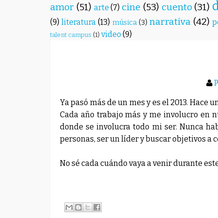
amor
(51)
cine
(53)
cuento
(31)
arte
(7)
narrativa
(42)
(9)
literatura
(13)
p
música
(3)
video
(9)
talent campus
(1)
Ya pasó más de un mes y es el 2013. Hace un 
Cada año trabajo más y me involucro en nu
donde se involucra todo mi ser. Nunca hab
personas, ser un líder y buscar objetivos a 
No sé cada cuándo vaya a venir durante est