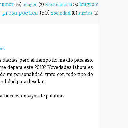
humor
(16)
lenguaje
imagen
(2)
Krishnamurti
(6)
)
prosa poética
(30)
sociedad
(8)
sueños
(3)
os
s diarias, pero el tiempo no me dio para eso.
é me depara este 2013? Novedades laborales
de mi personalidad, trato con todo tipo de
fundidad para develar.
albuceos, ensayos de palabras.