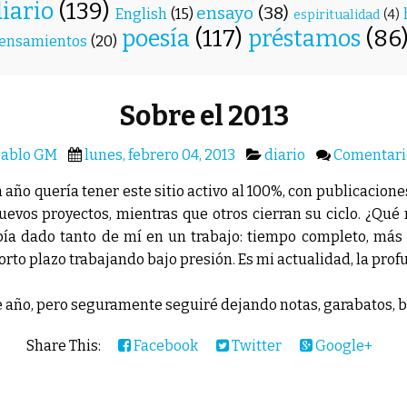
diario
(139)
ensayo
(38)
English
(15)
espiritualidad
(4)
poesía
(117)
préstamos
(86
ensamientos
(20)
Sobre el 2013
Pablo GM
lunes, febrero 04, 2013
diario
Comentari
año quería tener este sitio activo al 100%, con publicacione
evos proyectos, mientras que otros cierran su ciclo. ¿Qu
ía dado tanto de mí en un trabajo: tiempo completo, más 
corto plazo trabajando bajo presión. Es mi actualidad, la pro
e año, pero seguramente seguiré dejando notas, garabatos, b
Share This:
Facebook
Twitter
Google+