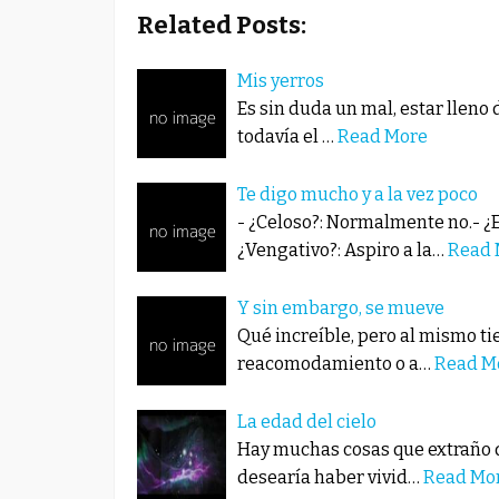
Related Posts:
Mis yerros
Es sin duda un mal, estar lleno 
todavía el …
Read More
Te digo mucho y a la vez poco
- ¿Celoso?: Normalmente no.- ¿E
¿Vengativo?: Aspiro a la…
Read 
Y sin embargo, se mueve
Qué increíble, pero al mismo ti
reacomodamiento o a…
Read M
La edad del cielo
Hay muchas cosas que extraño de
desearía haber vivid…
Read Mo